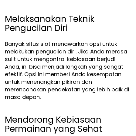
Melaksanakan Teknik
Pengucilan Diri
Banyak situs slot menawarkan opsi untuk
melakukan pengucilan diri. Jika Anda merasa
sulit untuk mengontrol kebiasaan berjudi
Anda, ini bisa menjadi langkah yang sangat
efektif. Opsi ini memberi Anda kesempatan
untuk menenangkan pikiran dan
merencanakan pendekatan yang lebih baik di
masa depan.
Mendorong Kebiasaan
Permainan yang Sehat