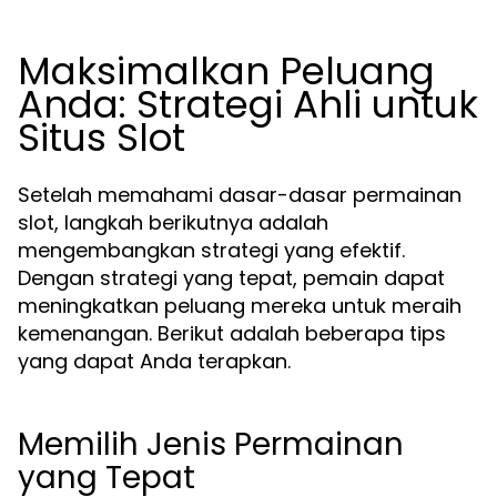
Maksimalkan Peluang
Anda: Strategi Ahli untuk
Situs Slot
Setelah memahami dasar-dasar permainan
slot, langkah berikutnya adalah
mengembangkan strategi yang efektif.
Dengan strategi yang tepat, pemain dapat
meningkatkan peluang mereka untuk meraih
kemenangan. Berikut adalah beberapa tips
yang dapat Anda terapkan.
Memilih Jenis Permainan
yang Tepat