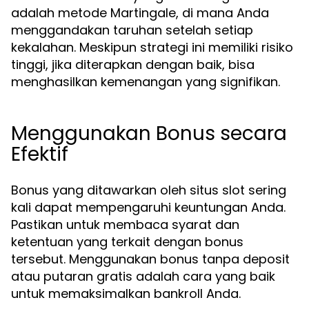
adalah metode Martingale, di mana Anda
menggandakan taruhan setelah setiap
kekalahan. Meskipun strategi ini memiliki risiko
tinggi, jika diterapkan dengan baik, bisa
menghasilkan kemenangan yang signifikan.
Menggunakan Bonus secara
Efektif
Bonus yang ditawarkan oleh situs slot sering
kali dapat mempengaruhi keuntungan Anda.
Pastikan untuk membaca syarat dan
ketentuan yang terkait dengan bonus
tersebut. Menggunakan bonus tanpa deposit
atau putaran gratis adalah cara yang baik
untuk memaksimalkan bankroll Anda.