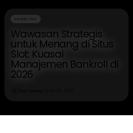
GAMBLING
Wawasan Strategis
untuk Menang di Situs
Slot: Kuasai
Manajemen Bankroll di
2026
Roy Harvey
Feb 26, 2026
R