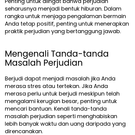
Penting untuk diingat bahwa perjudian
seharusnya menjadi bentuk hiburan. Dalam
rangka untuk menjaga pengalaman bermain
Anda tetap positif, penting untuk menerapkan
praktik perjudian yang bertanggung jawab.
Mengenali Tanda-tanda
Masalah Perjudian
Berjudi dapat menjadi masalah jika Anda
merasa stres atau tertekan. Jika Anda
merasa perlu untuk berjudi meskipun telah
mengalami kerugian besar, penting untuk
mencari bantuan. Kenali tanda-tanda
masalah perjudian seperti menghabiskan
lebih banyak waktu dan uang daripada yang
direncanakan.