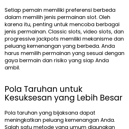
Setiap pemain memiliki preferensi berbeda
dalam memilih jenis permainan slot. Oleh
karena itu, penting untuk mencoba berbagai
jenis permainan. Classic slots, video slots, dan
progressive jackpots memiliki mekanisme dan
peluang kemenangan yang berbeda. Anda
harus memilih permainan yang sesuai dengan
gaya bermain dan risiko yang siap Anda
ambil.
Pola Taruhan untuk
Kesuksesan yang Lebih Besar
Pola taruhan yang bijaksana dapat
meningkatkan peluang kemenangan Anda.
Salah satu metode yang umum digunakan