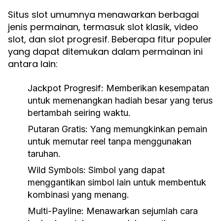
Situs slot umumnya menawarkan berbagai
jenis permainan, termasuk slot klasik, video
slot, dan slot progresif. Beberapa fitur populer
yang dapat ditemukan dalam permainan ini
antara lain:
Jackpot Progresif:
Memberikan kesempatan
untuk memenangkan hadiah besar yang terus
bertambah seiring waktu.
Putaran Gratis:
Yang memungkinkan pemain
untuk memutar reel tanpa menggunakan
taruhan.
Wild Symbols:
Simbol yang dapat
menggantikan simbol lain untuk membentuk
kombinasi yang menang.
Multi-Payline:
Menawarkan sejumlah cara